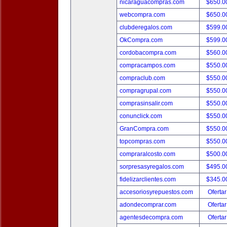
nicaraguacompras.com
$650.
webcompra.com
$650.
clubderegalos.com
$599.
OkCompra.com
$599.
cordobacompra.com
$560.
compracampos.com
$550.
compraclub.com
$550.
compragrupal.com
$550.
comprasinsalir.com
$550.
conunclick.com
$550.
GranCompra.com
$550.
topcompras.com
$550.
compraralcosto.com
$500.
sorpresasyregalos.com
$495.
fidelizarclientes.com
$345.
accesoriosyrepuestos.com
Ofertar
adondecomprar.com
Ofertar
agentesdecompra.com
Ofertar