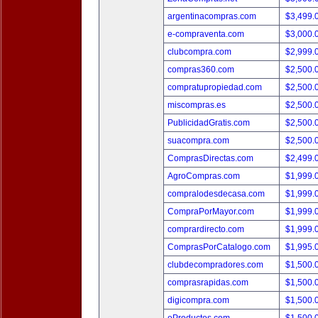
argentinacompras.com
$3,499.
e-compraventa.com
$3,000.
clubcompra.com
$2,999.
compras360.com
$2,500.
compratupropiedad.com
$2,500.
miscompras.es
$2,500.
PublicidadGratis.com
$2,500.
suacompra.com
$2,500.
ComprasDirectas.com
$2,499.
AgroCompras.com
$1,999.
compralodesdecasa.com
$1,999.
CompraPorMayor.com
$1,999.
comprardirecto.com
$1,999.
ComprasPorCatalogo.com
$1,995.
clubdecompradores.com
$1,500.
comprasrapidas.com
$1,500.
digicompra.com
$1,500.