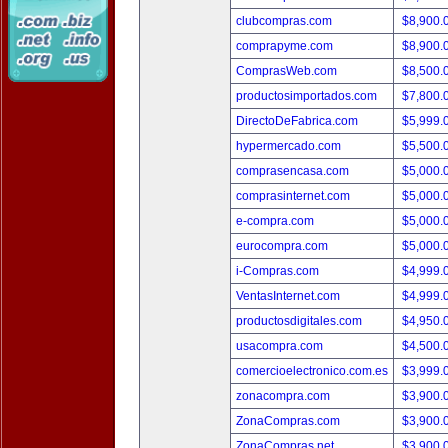
clubcompras.com
$8,900.
comprapyme.com
$8,900.
ComprasWeb.com
$8,500.
productosimportados.com
$7,800.
DirectoDeFabrica.com
$5,999.
hypermercado.com
$5,500.
comprasencasa.com
$5,000.
comprasinternet.com
$5,000.
e-compra.com
$5,000.
eurocompra.com
$5,000.
i-Compras.com
$4,999.
VentasInternet.com
$4,999.
productosdigitales.com
$4,950.
usacompra.com
$4,500.
comercioelectronico.com.es
$3,999.
zonacompra.com
$3,900.
ZonaCompras.com
$3,900.
ZonaCompras.net
$3,900.