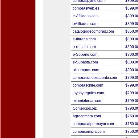
compraspyme.com
$899.
comprasweb.es
$899.
e-Afiliados.com
$899.
eAfiliados.com
$899.
catalogodecompras.com
$850.
e-libreria.com
$800.
e-remate.com
$800.
e-Soporte.com
$800.
e-Subasta.com
$800.
okcompras.com
$800.
compracondescuento.com
$799.
compraschile.com
$799.
joyasyregalos.com
$799.
miamiofertas.com
$799.
Comercios.biz
$790.
agrocompra.com
$750.
comprasalpormayor.com
$750.
compucompra.com
$750.