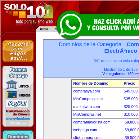
Dominios de la Categoría -
Com
ElectrÃ³nico
341 dominios en esta categ
Mostrando 1 de 150
Ver siguientes 150 >>
Nombre de Dominio
Precio
comprasya.com
$49,500
MisCompras.com
$35,000
marketweb.com
$25,000
MisCompras.net
$10,000
compramayorista.com
$9,800.
webpago.com
$9,800.
clickcompra.com
$9,500.