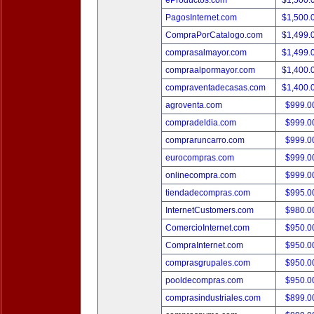
eProductos.com
$1,500.
PagosInternet.com
$1,500.
CompraPorCatalogo.com
$1,499.
comprasalmayor.com
$1,499.
compraalpormayor.com
$1,400.
compraventadecasas.com
$1,400.
agroventa.com
$999.
compradeldia.com
$999.
compraruncarro.com
$999.
eurocompras.com
$999.
onlinecompra.com
$999.
tiendadecompras.com
$995.
InternetCustomers.com
$980.
ComercioInternet.com
$950.
CompraInternet.com
$950.
comprasgrupales.com
$950.
pooldecompras.com
$950.
comprasindustriales.com
$899.