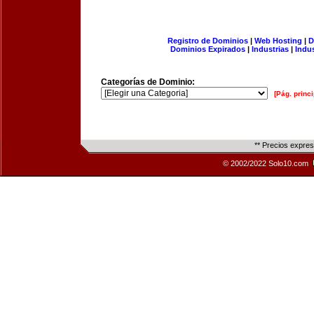
Registro de Dominios
|
Web Hosting
|
D
Dominios Expirados
|
Industrias
|
Indu
Categorías de Dominio:
[Pág. princi
** Precios expre
© 2002/2022 Solo10.com