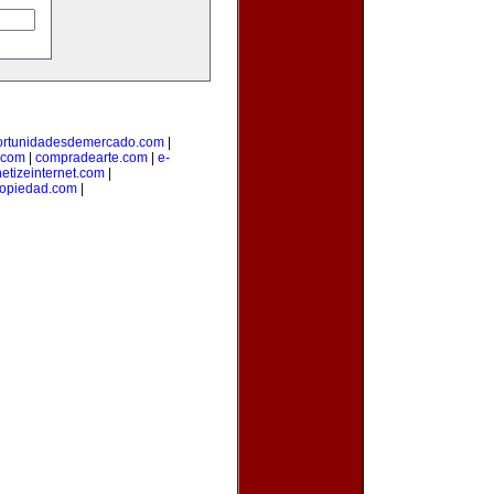
ortunidadesdemercado.com
|
.com
|
compradearte.com
|
e-
etizeinternet.com
|
opiedad.com
|