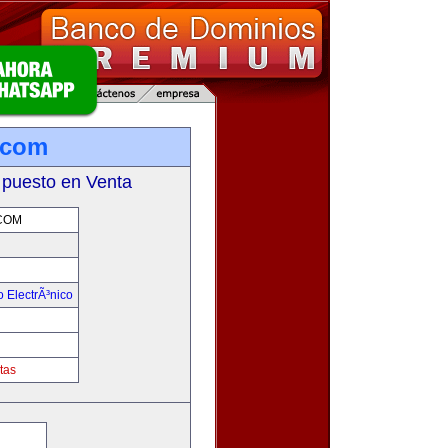
.com
 puesto en Venta
COM
 ElectrÃ³nico
!
tas