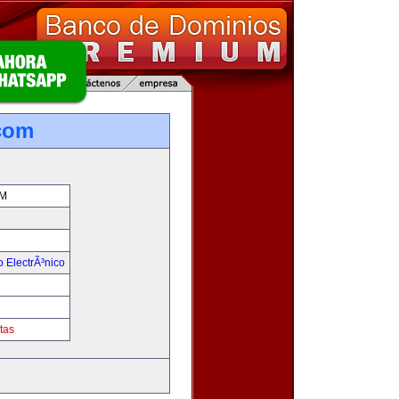
com
M
 ElectrÃ³nico
tas