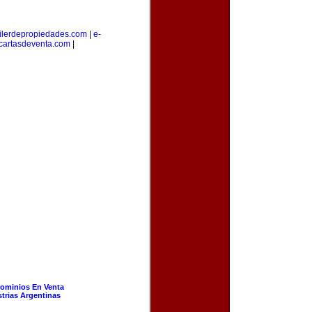
ilerdepropiedades.com
|
e-
cartasdeventa.com
|
ominios En Venta
strias Argentinas