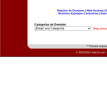
Registro de Dominios
|
Web Hosting
|
D
Dominios Expirados
|
Industrias
|
Indu
Categorías de Dominio:
[Pág. princi
** Precios expre
© 2002/2022 Solo10.com