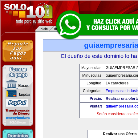
guiaempresari
El dueño de este dominio lo ha
Mayusculas:
GUIAEMPRESARI
Minusculas:
guiaempresaria.c
Longitud:
14 caracteres
Categorias:
Empresas e Industr
Precio:
Realizar una ofert
Visitar!
guiaempresaria.c
Serán consideradas ofer
Realizar una Oferta