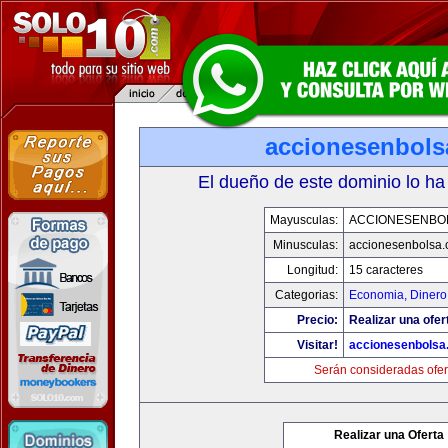
accionesenbols
El dueño de este dominio lo ha
Mayusculas:
ACCIONESENBO
Minusculas:
accionesenbolsa
Longitud:
15 caracteres
Categorias:
Economia, Dinero
Precio:
Realizar una ofer
Visitar!
accionesenbolsa
Serán consideradas ofer
Realizar una Oferta