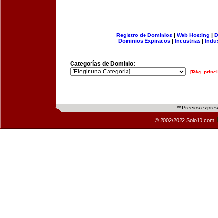
Registro de Dominios
|
Web Hosting
|
D
Dominios Expirados
|
Industrias
|
Indu
Categorías de Dominio:
[Pág. princi
** Precios expre
© 2002/2022 Solo10.com