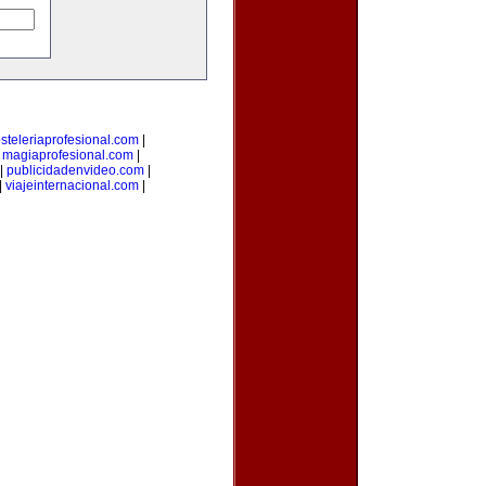
steleriaprofesional.com
|
|
magiaprofesional.com
|
|
publicidadenvideo.com
|
|
viajeinternacional.com
|