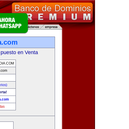
a.com
 puesto en Venta
DIA.COM
.com
rios)
erta!
a.com
tas