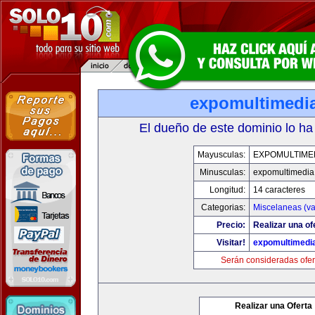
expomultimedi
El dueño de este dominio lo ha
Mayusculas:
EXPOMULTIME
Minusculas:
expomultimedia
Longitud:
14 caracteres
Categorias:
Miscelaneas (va
Precio:
Realizar una of
Visitar!
expomultimedi
Serán consideradas ofer
Realizar una Oferta