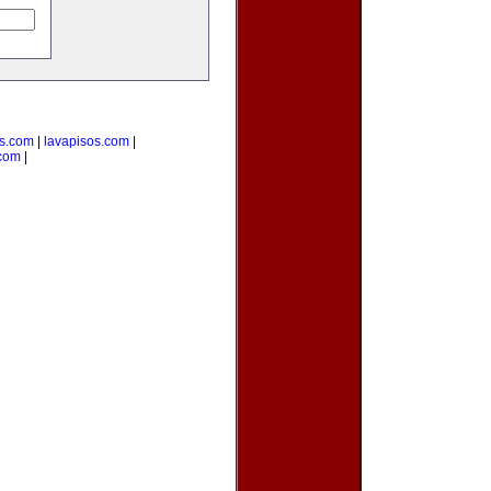
as.com
|
lavapisos.com
|
.com
|