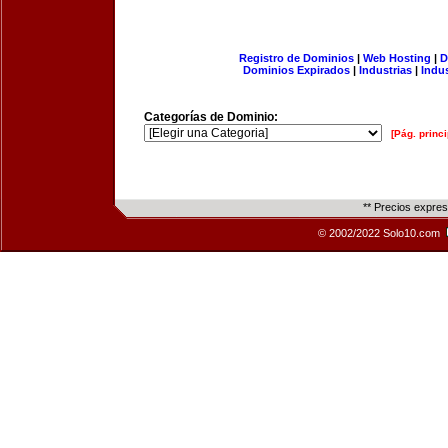
Registro de Dominios
|
Web Hosting
|
D
Dominios Expirados
|
Industrias
|
Indu
Categorías de Dominio:
[Pág. princi
** Precios expre
© 2002/2022 Solo10.com