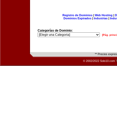
Registro de Dominios
|
Web Hosting
|
D
Dominios Expirados
|
Industrias
|
Indu
Categorías de Dominio:
[Pág. princi
** Precios expre
© 2002/2022 Solo10.com