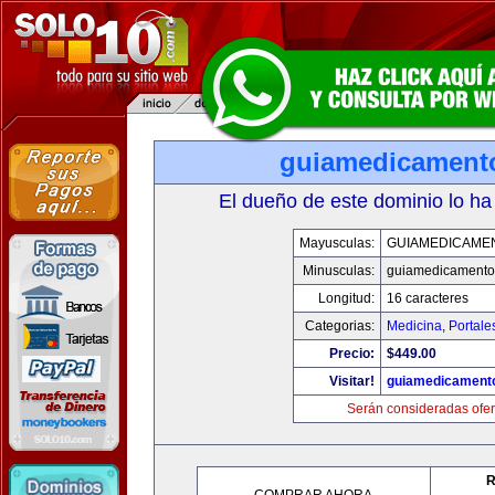
guiamedicament
El dueño de este dominio lo ha
Mayusculas:
GUIAMEDICAME
Minusculas:
guiamedicamento
Longitud:
16 caracteres
Categorias:
Medicina
,
Portale
Precio:
$449.00
Visitar!
guiamedicament
Serán consideradas ofer
R