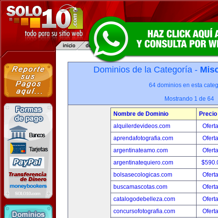
Dominios de la Categoría -
Misc
64 dominios en esta categ
Mostrando 1 de 64
Nombre de Dominio
Precio
alquilerdevideos.com
Ofert
aprendafotografia.com
Ofert
argentinateamo.com
Ofert
argentinatequiero.com
$590.
bolsasecologicas.com
Ofert
buscamascotas.com
Ofert
catalogodebelleza.com
Ofert
concursofotografia.com
Ofert