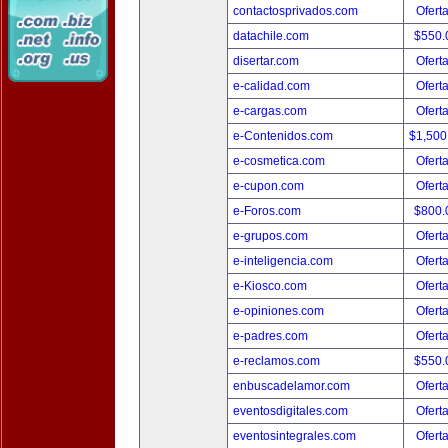
contactosprivados.com
Ofert
datachile.com
$550.
disertar.com
Ofert
e-calidad.com
Ofert
e-cargas.com
Ofert
e-Contenidos.com
$1,500
e-cosmetica.com
Ofert
e-cupon.com
Ofert
e-Foros.com
$800.
e-grupos.com
Ofert
e-inteligencia.com
Ofert
e-Kiosco.com
Ofert
e-opiniones.com
Ofert
e-padres.com
Ofert
e-reclamos.com
$550.
enbuscadelamor.com
Ofert
eventosdigitales.com
Ofert
eventosintegrales.com
Ofert