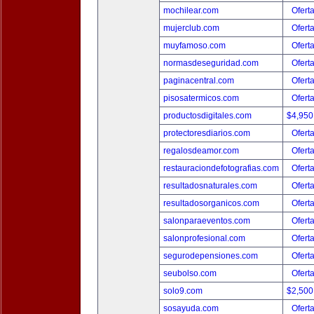
mochilear.com
Ofert
mujerclub.com
Ofert
muyfamoso.com
Ofert
normasdeseguridad.com
Ofert
paginacentral.com
Ofert
pisosatermicos.com
Ofert
productosdigitales.com
$4,950
protectoresdiarios.com
Ofert
regalosdeamor.com
Ofert
restauraciondefotografias.com
Ofert
resultadosnaturales.com
Ofert
resultadosorganicos.com
Ofert
salonparaeventos.com
Ofert
salonprofesional.com
Ofert
segurodepensiones.com
Ofert
seubolso.com
Ofert
solo9.com
$2,500
sosayuda.com
Ofert