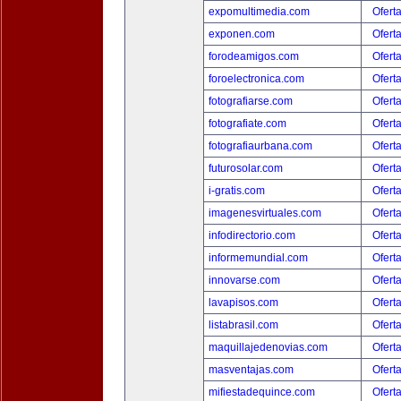
expomultimedia.com
Ofert
exponen.com
Ofert
forodeamigos.com
Ofert
foroelectronica.com
Ofert
fotografiarse.com
Ofert
fotografiate.com
Ofert
fotografiaurbana.com
Ofert
futurosolar.com
Ofert
i-gratis.com
Ofert
imagenesvirtuales.com
Ofert
infodirectorio.com
Ofert
informemundial.com
Ofert
innovarse.com
Ofert
lavapisos.com
Ofert
listabrasil.com
Ofert
maquillajedenovias.com
Ofert
masventajas.com
Ofert
mifiestadequince.com
Ofert