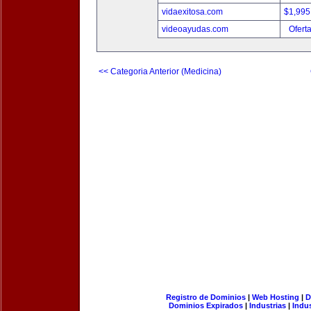
vidaexitosa.com
$1,995
videoayudas.com
Ofert
<< Categoria Anterior (Medicina)
Registro de Dominios
|
Web Hosting
|
D
Dominios Expirados
|
Industrias
|
Indu