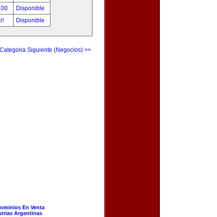
.00
Disponible
ar!
Disponible
Categoria Siguiente (Negocios) >>
ominios En Venta
strias Argentinas